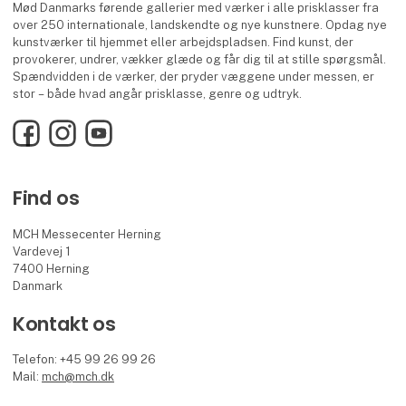
Mød Danmarks førende gallerier med værker i alle prisklasser fra
over 250 internationale, landskendte og nye kunstnere. Opdag nye
kunstværker til hjemmet eller arbejdspladsen. Find kunst, der
provokerer, undrer, vækker glæde og får dig til at stille spørgsmål.
Spændvidden i de værker, der pryder væggene under messen, er
stor – både hvad angår prisklasse, genre og udtryk.
Facebook
Instagram
YouTube
Find os
MCH Messecenter Herning
Vardevej 1
7400 Herning
Danmark
Kontakt os
Telefon: +45 99 26 99 26
Mail:
mch@mch.dk