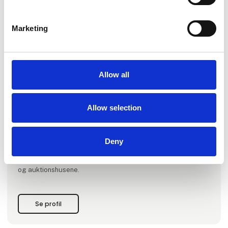
Marketing
Allow all
Allow selection
Produktet er tilføjet af:
Københavns Kunsthandel
Deny
Københavns Kunsthandel køber og sælger kurateret kunst
fra 1900-tallet og er et alternativ til samtidskunstgallerierne
og auktionshusene.
Se profil