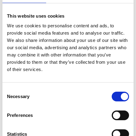
This website uses cookies
Else Fischer-Hansen
We use cookies to personalise content and ads, to
provide social media features and to analyse our traffic.
We also share information about your use of our site with
our social media, advertising and analytics partners who
Poul Agger. Composition, 1980´s
may combine it with other information that you’ve
provided to them or that they’ve collected from your use
of their services.
Herold G. Kristensen. Composition, 1984
Consent
Necessary
Selection
Preferences
Statistics