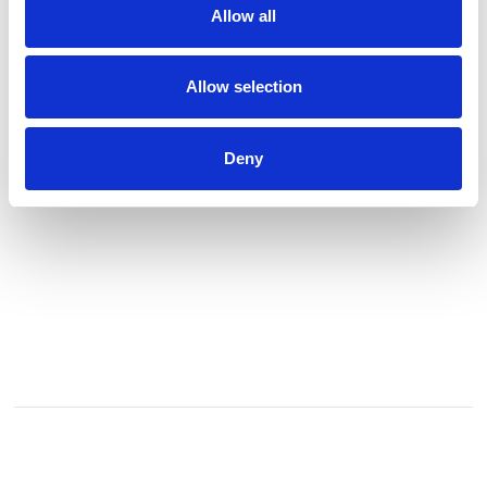
Allow all
Københavns Kunsthandel køber og sælger kurateret kunst
fra 1900-tallet og er et alternativ til samtidskunstgallerierne
og auktionshusene.
Allow selection
Se profil
Deny