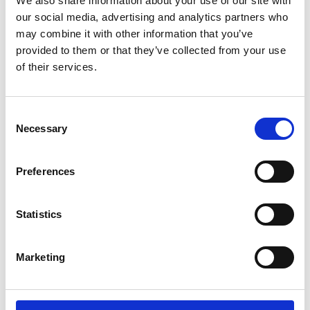
We also share information about your use of our site with
Herold G. Kristensen. Composition, 1984
our social media, advertising and analytics partners who
may combine it with other information that you’ve
provided to them or that they’ve collected from your use
of their services.
Consent
Necessary
Selection
Preferences
Statistics
Marketing
Produktet er tilføjet af:
Københavns Kunsthandel