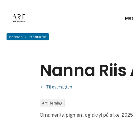
Mes
Forside
Produkter
Nanna Riis
Til oversigten
Art Herning
Ornaments, pigment og akryl på silke, 202