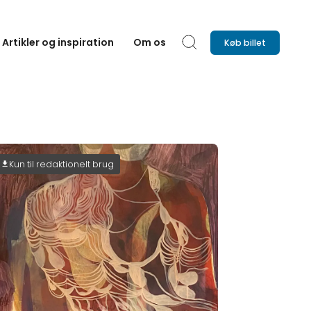
Artikler og inspiration
Om os
Køb billet
Søg
Kun til redaktionelt brug
download