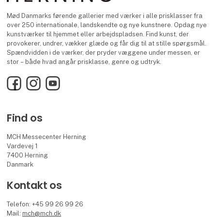
Mød Danmarks førende gallerier med værker i alle prisklasser fra
over 250 internationale, landskendte og nye kunstnere. Opdag nye
kunstværker til hjemmet eller arbejdspladsen. Find kunst, der
provokerer, undrer, vækker glæde og får dig til at stille spørgsmål.
Spændvidden i de værker, der pryder væggene under messen, er
stor – både hvad angår prisklasse, genre og udtryk.
Facebook
Instagram
YouTube
Find os
MCH Messecenter Herning
Vardevej 1
7400 Herning
Danmark
Kontakt os
Telefon: +45 99 26 99 26
Mail:
mch@mch.dk