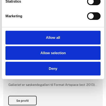
Statistics
Marketing
Produktet er tilføjet af:
Formation Gallery
Allow all
Formation Gallery ligger i hjertet af Vesterbro, København
præsenterer og formidler samtidskunst primært fra yngre
Allow selection
danske og internationale kunstnere, der arbejder på tværs af
medier og udtryk.
Formation præsenterer 7-8 udstillinger om året, hvor
Deny
hovedparten er soloudstillinger, men hvert år skabes
desuden to tematiske kuraterede gruppeudstillinger.
Galleriet er søskendegalleri til Format Artspace (est. 2013).
Begge gallerier ejes og ledes af Anne Riber, der er
cand.mag i moderne kultur og har arbejdet i danske og
internationale kunstinstitutioner, festivaler og gallerier de
Se profil
sidste 15 år