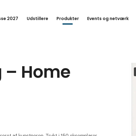
se 2027
Udstillere
Produkter
Events og netværk
g – Home
reret af kunstneren. Trykt i 150 eksemplarer