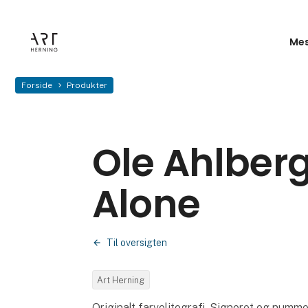
Mes
Forside
Produkter
Ole Ahlber
Alone
Til oversigten
Art Herning
Originalt farvelitografi. Signeret og numme