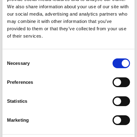
We also share information about your use of our site with
our social media, advertising and analytics partners who
may combine it with other information that you’ve
provided to them or that they’ve collected from your use
of their services.
Consent
Necessary
Selection
Preferences
Produktet er tilføjet af:
Statistics
COLLABORATIONS
Vi er en rådgivningsvirksomhed, der præsenterer egne
Marketing
udstillinger i samarbejde med gode venner. Gennem vores
rådgivningsarbejde har vi nemlig etableret samarbejde med
en lang række internationale gallerier og kunstnere. Det er