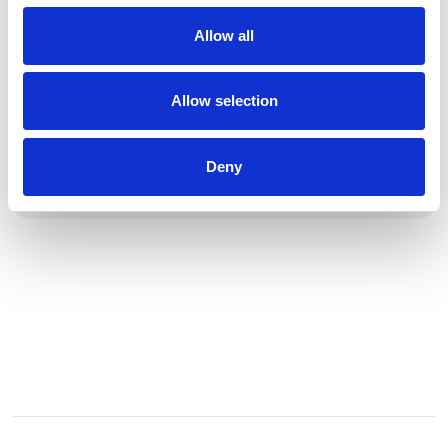
her vi finder vores inspiration således vi kan rådgive private,
Allow all
virksomheder og institutioner løbende, relevant og
kvalificeret. Og det er fra denne verden vi ønsker at formidle
kunstoplevelser i en bredere forstand.
Allow selection
Vi er et trænet team af rådgivere, der ikke laver andet end at
sondre imellem det geniale, det gode, det dårlige og det
dybt elendige. Når dette så er gj
Deny
Se profil