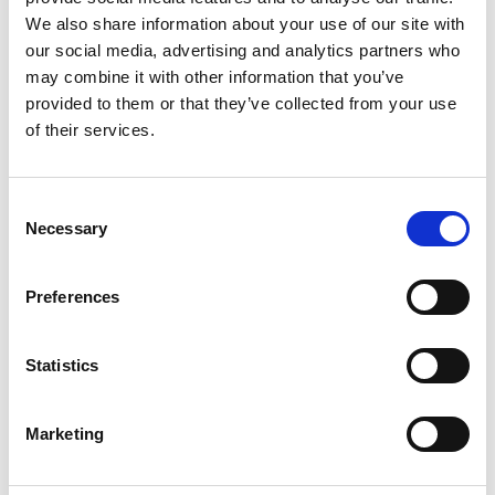
We also share information about your use of our site with
our social media, advertising and analytics partners who
may combine it with other information that you’ve
provided to them or that they’ve collected from your use
of their services.
Consent
Necessary
Selection
Preferences
Produktet er tilføjet af:
Statistics
COLLABORATIONS
Vi er en rådgivningsvirksomhed, der præsenterer egne
Marketing
udstillinger i samarbejde med gode venner. Gennem vores
rådgivningsarbejde har vi nemlig etableret samarbejde med
en lang række internationale gallerier og kunstnere. Det er