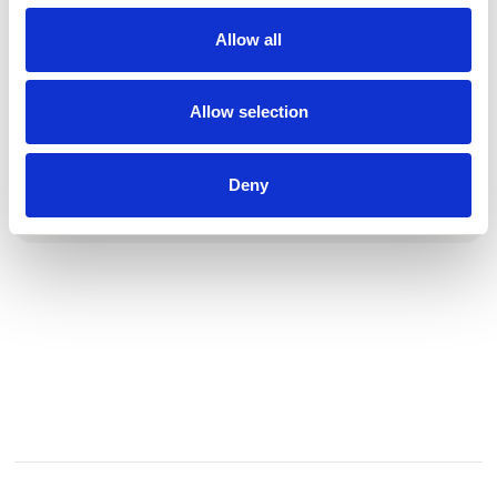
her vi finder vores inspiration således vi kan rådgive private,
Allow all
virksomheder og institutioner løbende, relevant og
kvalificeret. Og det er fra denne verden vi ønsker at formidle
kunstoplevelser i en bredere forstand.
Allow selection
Vi er et trænet team af rådgivere, der ikke laver andet end at
sondre imellem det geniale, det gode, det dårlige og det
dybt elendige. Når dette så er gj
Deny
Se profil