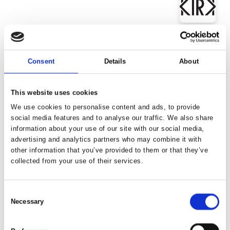
Kirk Gallery
Christian Verginer
Consent
Details
About
Galleri Lene Bilgrav
This website uses cookies
Christina Augustesen
We use cookies to personalise content and ads, to provide
social media features and to analyse our traffic. We also share
information about your use of our site with our social media,
advertising and analytics partners who may combine it with
Galerie Provence
other information that you’ve provided to them or that they’ve
Christina Mosegaard
collected from your use of their services.
Consent
Galleri V58
Necessary
Selection
Christophe Blanc