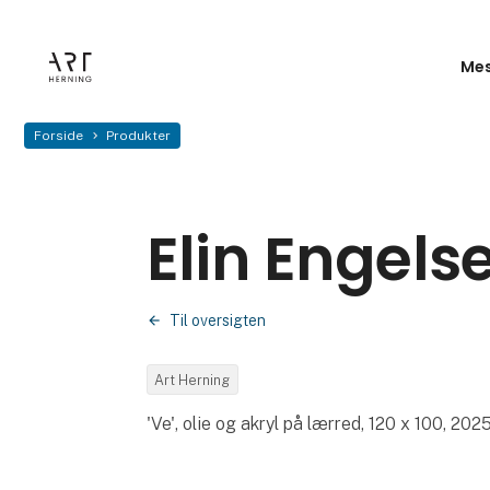
Mes
Forside
Produkter
Elin Engels
Til oversigten
Art Herning
'Ve', olie og akryl på lærred, 120 x 100, 202