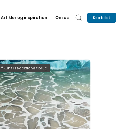
Artikler og inspiration
Om os
Køb billet
Søg
Kun til redaktionelt brug
download