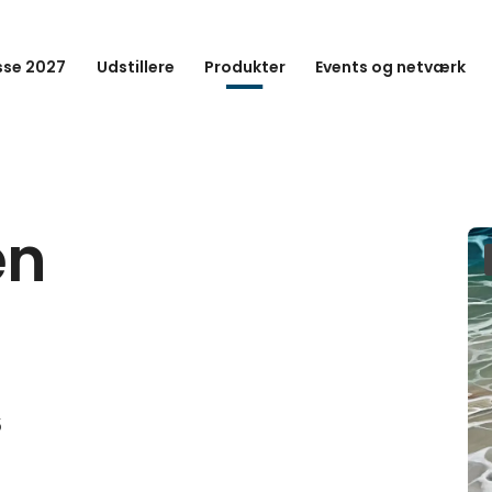
se 2027
Udstillere
Produkter
Events og netværk
en
5