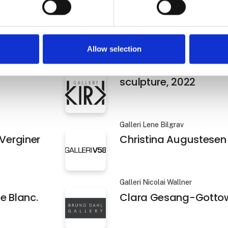
en Østergaard
NILS STÆRK
Allow selection
azzino
Charlotte Brüel - Invis
sculpture Bifurcated
sculpture, 2022
Galleri Lene Bilgrav
 Verginer
Christina Augustesen
Galleri Nicolai Wallner
e Blanc.
Clara Gesang-Gotto