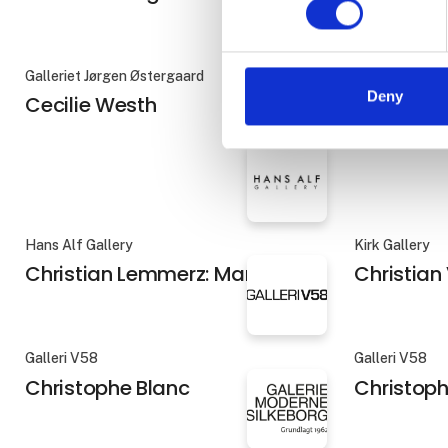
Galleriet Jørgen Østergaard
Galleriet Jørg
Deny
Cecilie Westh
Charles F
Hans Alf Gallery
Kirk Gallery
Christian Lemmerz: Marsyas
Christian
Galleri V58
Galleri V58
Christophe Blanc
Christoph