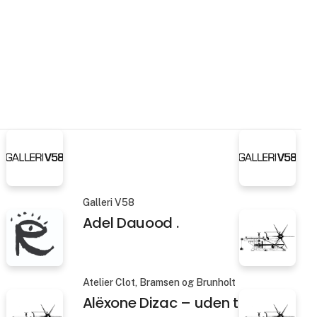
Galleri V58
Adel Dauood .
Atelier Clot, Bramsen og Brunholt
Alëxone Dizac – uden titel 3