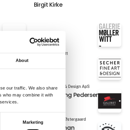
Birgit Kirke
Galerie MøllerWitt
Bodil Manz
About
Secher Fine Art & Design ApS
se our traffic. We also share
Carl-Henning Pedersen
ers who may combine it with
 services.
Galleriet Jørgen Østergaard
Marketing
Cecilie Nyman