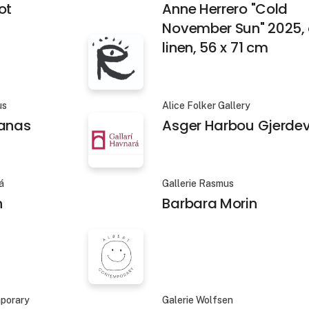
ot
Anne Herrero "Cold
November Sun" 2025, o
linen, 56 x 71 cm
us
Alice Folker Gallery
lanas
Asger Harbou Gjerdev
á
Gallerie Rasmus
n
Barbara Morin
mporary
Galerie Wolfsen