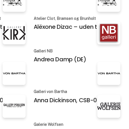
t
Atelier Clot, Bramsen og Brunholt
itel 6
Alëxone Dizac – uden titel 7
Galleri NB
Andrea Damp (DE)
Galleri von Bartha
01
Anna Dickinson, CSB-02
Galerie Wolfsen