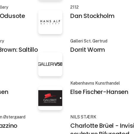
llery
2112
 Odusote
Dan Stockholm
ery
Galleri Sct. Gertrud
rown: Saltillo
Dorrit Worm
Københavns Kunsthandel
sen
Else Fischer-Hansen
en Østergaard
NILS STÆRK
azzino
Charlotte Brüel - Invis