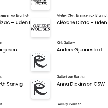
Bramsen og Brunholt
Atelier Clot, Bramsen og Brunhol
izac – uden titel 5
Alëxone Dizac – uden t
en
Kirk Gallery
ørgesen
Anders Gjennestad
us
Galleri von Bartha
eth Sanvig
Anna Dickinson CSW-
us
Gallery Poulsen