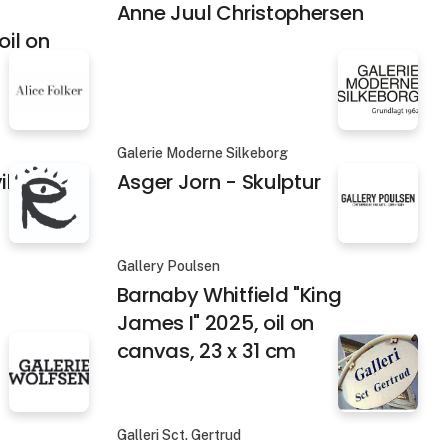
Anne Juul Christophersen
il on
Galerie Moderne Silkeborg
ik
Asger Jorn - Skulptur
Gallery Poulsen
Barnaby Whitfield "King
James I" 2025, oil on
canvas, 23 x 31 cm
Galleri Sct. Gertrud