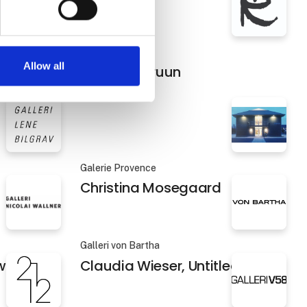
Gallerie Rasmus
Allow all
ible
Christian Bruun
Galerie Provence
Christina Mosegaard
Galleri von Bartha
wt
Claudia Wieser, Untitled