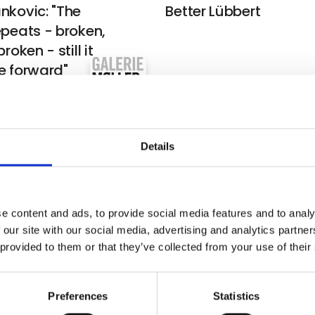
nkovic: "The
Better Lübbert
epeats - broken,
roken - still it
e forward"
Witt
COLLABORATIONS
lsen
Blair Saxon-Hill
Details
á
Formation Gallery
e content and ads, to provide social media features and to analy
l Christiansen
Carl Krull
 our site with our social media, advertising and analytics partn
 provided to them or that they’ve collected from your use of their
ilgrav
Kirk Gallery
Preferences
Statistics
Thon
Case Maclaim