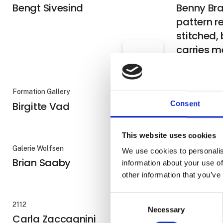
Bengt Sivesind
Benny Bra
pattern r
stitched, b
carries m
Formation Gallery
Galerie Møller
Birgitte Vad
Bjørn Pou
Consent
This website uses cookies
Galerie Wolfsen
Gallari Havnar
We use cookies to personalis
Brian Saaby
Bárður Da
information about your use of
other information that you’ve
Consent
2112
Galleri Lene B
Necessary
Selection
Carla Zaccagnini
Caroline 