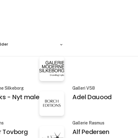
åder
ne Silkeborg
Galleri V58
s - Nyt maleri
Adel Dauood
ns
Gallerie Rasmus
r Tovborg
Alf Pedersen