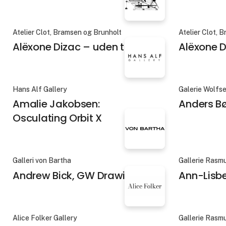
Atelier Clot, Bramsen og Brunholt
Atelier Clot, 
Alëxone Dizac – uden titel 4
Alëxone D
Hans Alf Gallery
Galerie Wolfs
Amalie Jakobsen:
Anders B
Osculating Orbit X
Galleri von Bartha
Gallerie Rasm
Andrew Bick, GW Drawing
Ann-Lisb
Alice Folker Gallery
Gallerie Rasm