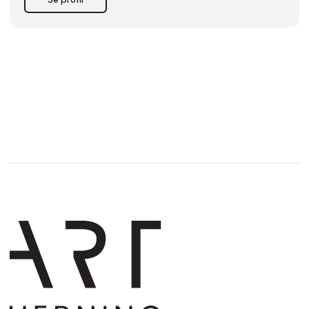
Ud over at være en platform for kunstelskere tilbyder vi
ekspert kunstkonsultation skræddersyet til både priva