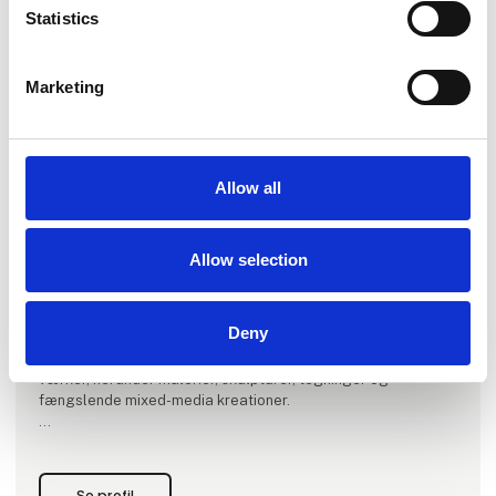
Statistics
Marketing
Produktet er tilføjet af:
SPACE / 宇宙
Allow all
SPACE / 宇宙 er et nutidigt kunstgalleri, etableret i 2022 af
kunstentusiast og samler Ronald Hofman.
Allow selection
Vi er stolte af at fremvise en eklektisk blanding af dansk og
international nutidskunst skabt af etablerede kunstnere.
Deny
Vores passion ligger i kurateringen af forskelligartede
værker, herunder malerier, skulpturer, tegninger og
fængslende mixed-media kreationer.
Hos SPACE / 宇宙 kuraterer vi årligt 5 - 6 gruppeudstillinger,
samt er vi vært for private events og fremvisninger.
Se profil