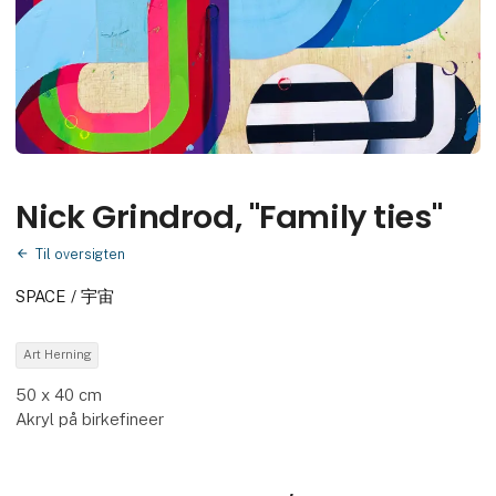
Nick Grindrod, "Family ties"
Til oversigten
SPACE / 宇宙
Art Herning
50 x 40 cm
Akryl på birkefineer