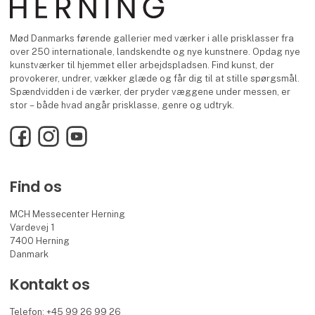
Mød Danmarks førende gallerier med værker i alle prisklasser fra
over 250 internationale, landskendte og nye kunstnere. Opdag nye
kunstværker til hjemmet eller arbejdspladsen. Find kunst, der
provokerer, undrer, vækker glæde og får dig til at stille spørgsmål.
Spændvidden i de værker, der pryder væggene under messen, er
stor – både hvad angår prisklasse, genre og udtryk.
Facebook
Instagram
YouTube
Find os
MCH Messecenter Herning
Vardevej 1
7400 Herning
Danmark
Kontakt os
Telefon: +45 99 26 99 26