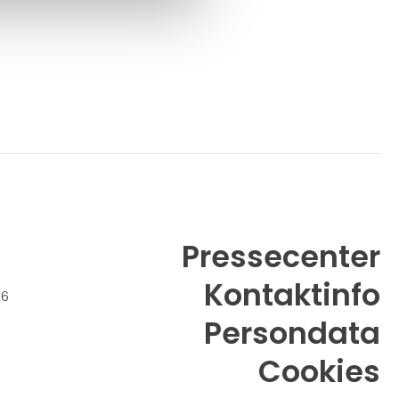
tilbyder vi ekspert kunstkonsultation
skræddersyet til både priva
Pressecenter
Kontaktinfo
26
Persondata
Cookies