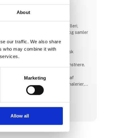
Produktet er tilføjet af:
SPACE / 宇宙
About
SPACE / 宇宙 er et nutidigt kunstgalleri,
etableret i 2022 af kunstentusiast og samler
Ronald Hofman.
se our traffic. We also share
ers who may combine it with
Vi er stolte af at fremvise en eklektisk
 services.
blanding af dansk og international
nutidskunst skabt af etablerede kunstnere.
Vores passion ligger i kurateringen af
Marketing
forskelligartede værker, herunder malerier,
skulpturer, tegninger og fængslende mixed-
media kreationer.
Se profil
Hos SPACE / 宇宙 kuraterer vi årligt 5 - 6
Allow all
gruppeudstillinger, samt er vi vært for private
events og fremvisninger.
Ud over at være en platform for kunstelskere