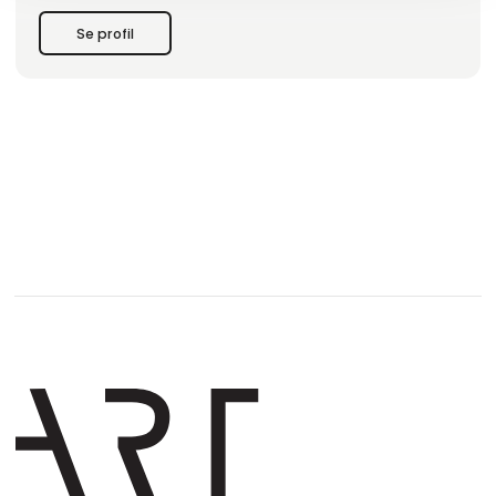
samt er vi vært for private events og fremvisninger.
Se profil
Ud over at være en platform for kunstelskere tilbyder vi
ekspert kunstkonsultation skræddersyet til både priva