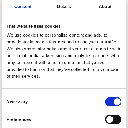
Nick Grindrod, "Family ties"
Consent
Details
About
This website uses cookies
Nick Grindrod, "Overflow"
We use cookies to personalise content and ads, to
provide social media features and to analyse our traffic.
We also share information about your use of our site with
our social media, advertising and analytics partners who
Sofia Ruiz, "Adaptation"
may combine it with other information that you’ve
provided to them or that they’ve collected from your use
of their services.
Consent
Necessary
Selection
Preferences