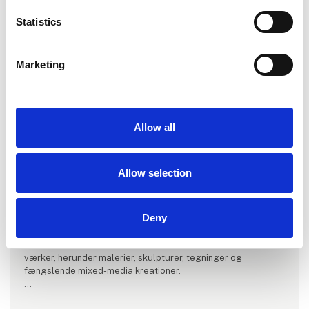
Statistics
Marketing
Produktet er tilføjet af:
Allow all
SPACE / 宇宙
SPACE / 宇宙 er et nutidigt kunstgalleri, etableret i 2022 af
Allow selection
kunstentusiast og samler Ronald Hofman.
Vi er stolte af at fremvise en eklektisk blanding af dansk og
Deny
international nutidskunst skabt af etablerede kunstnere.
Vores passion ligger i kurateringen af forskelligartede
værker, herunder malerier, skulpturer, tegninger og
fængslende mixed-media kreationer.
Hos SPACE / 宇宙 kuraterer vi årligt 5 - 6 gruppeudstillinger,