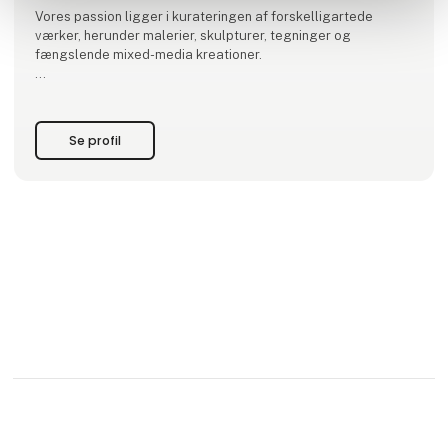
Vores passion ligger i kurateringen af forskelligartede
værker, herunder malerier, skulpturer, tegninger og
fængslende mixed-media kreationer.
Hos SPACE / 宇宙 kuraterer vi årligt 5 - 6 gruppeudstillinger,
samt er vi vært for private events og fremvisninger.
Se profil
Ud over at være en platform for kunstelskere tilbyder vi
ekspert kunstkonsultation skræddersyet til både priva