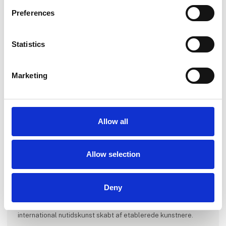
Preferences
Statistics
Marketing
Allow all
Produktet er tilføjet af:
Allow selection
SPACE / 宇宙
SPACE / 宇宙 er et nutidigt kunstgalleri, etableret i 2022 af
kunstentusiast og samler Ronald Hofman.
Deny
Vi er stolte af at fremvise en eklektisk blanding af dansk og
international nutidskunst skabt af etablerede kunstnere.