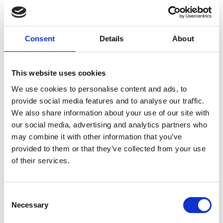
Nick Grindrod, "Family ties"
Consent
Details
About
Sofia Ruiz, "Maybe I can change"
This website uses cookies
We use cookies to personalise content and ads, to
provide social media features and to analyse our traffic.
Nick Grindrod, "Overflow"
We also share information about your use of our site with
our social media, advertising and analytics partners who
may combine it with other information that you’ve
provided to them or that they’ve collected from your use
of their services.
Sofia Ruiz, "Adaptation"
Consent
Necessary
Selection