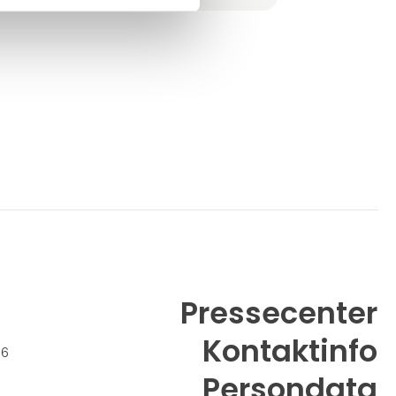
events og fremvisninger.
Ud over at være en platform for kunstelskere
tilbyder vi ekspert kunstkonsultation
skræddersyet til både priva
Pressecenter
Kontaktinfo
26
Persondata