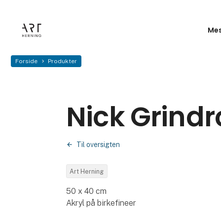
Mes
Forside
Produkter
Nick Grindr
Til oversigten
Art Herning
50 x 40 cm
Akryl på birkefineer