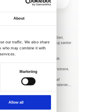
About
Produktet er tilføjet af:
SPACE / 宇宙
SPACE / 宇宙 er et nutidigt kunstgalleri,
se our traffic. We also share
etableret i 2022 af kunstentusiast og samler
ers who may combine it with
Ronald Hofman.
 services.
Vi er stolte af at fremvise en eklektisk
blanding af dansk og international
nutidskunst skabt af etablerede kunstnere.
Marketing
Vores passion ligger i kurateringen af
forskelligartede værker, herunder malerier,
skulpturer, tegninger og fængslende mixed-
media kreationer.
Allow all
Se profil
Hos SPACE / 宇宙 kuraterer vi årligt 5 - 6
gruppeudstillinger, samt er vi vært for private