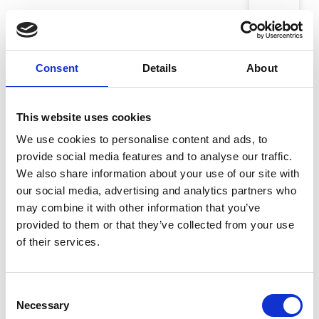
Galleri V58
Christophe Blanc.
Consent
Details
About
Galleri Nicolai Wallner
This website uses cookies
Clara Gesang-Gottowt
We use cookies to personalise content and ads, to
provide social media features and to analyse our traffic.
We also share information about your use of our site with
Galleri von Bartha
our social media, advertising and analytics partners who
Claudia Wieser, Untitled
may combine it with other information that you’ve
provided to them or that they’ve collected from your use
of their services.
Galerie Moderne Silkeborg Grafik Edition
Corneille - Litografi
Consent
Necessary
Selection