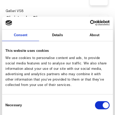
Galleri V58
Christophe Blanc.
Consent
Details
About
Galleri Nicolai Wallner
Clara Gesang-Gottowt
This website uses cookies
We use cookies to personalise content and ads, to provide
social media features and to analyse our traffic. We also share
Galleri von Bartha
information about your use of our site with our social media,
Claudia Wieser, Untitled
advertising and analytics partners who may combine it with
other information that you’ve provided to them or that they’ve
collected from your use of their services.
Galerie Moderne Silkeborg Grafik Edition
Corneille - Litografi
Consent
Necessary
Selection